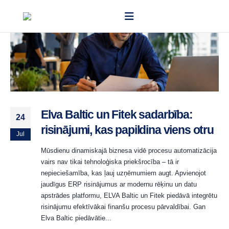
Elva Baltic un Fitek sadarbība:
24
risinājumi, kas papildina viens otru
Jul
Mūsdienu dinamiskajā biznesa vidē procesu automatizācija
vairs nav tikai tehnoloģiska priekšrocība – tā ir
nepieciešamība, kas ļauj uzņēmumiem augt. Apvienojot
jaudīgus ERP risinājumus ar modernu rēķinu un datu
apstrādes platformu, ELVA Baltic un Fitek piedāvā integrētu
risinājumu efektīvākai finanšu procesu pārvaldībai. Gan
Elva Baltic piedāvātie...