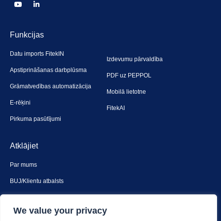
Funkcijas
Datu imports FitekIN
Izdevumu pārvaldība
Apstiprināšanas darbplūsma
PDF uz PEPPOL
Grāmatvedības automatizācija
Mobilā lietotne
E-rēķini
FitekAI
Pirkuma pasūtījumi
Atklājiet
Par mums
BUJ/Klientu atbalsts
Sazinies ar mums
We value your privacy
Drošība un privātums