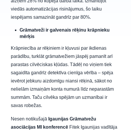
aizņem 28% no kopējā darba laika. Izmantojot
viedās automatizācijas risinājumus, šo laiku
iespējams samazināt gandrīz par 80%.
Grāmatveži ir galvenais rēķinu krāpnieku
mērķis
Krāpniecība ar rēķiniem ir kļuvusi par ikdienas
parādību, turklāt grāmatvežiem jāspēj pamanīt arī
parastas cilvēciskas kļūdas. Tādēļ no viņiem tiek
sagaidīta gandrīz detektīva cienīga vērība – spēja
ievērot jebkuru aizdomīgu niansi rēķinā, sākot no
nelielām izmaiņām konta numurā līdz neparastām
summām. Taču cilvēka spējām un uzmanībai ir
savas robežas.
Nesen notikušajā
Igaunijas Grāmatvežu
asociācijas MI konferencē
Fitek Igaunijas vadītāja