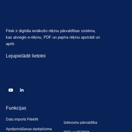
Fitek ir digitāla ienākošo rēķinu pārvaldības sistēma,
kas atvieglo e-rēķinu, PDF un papīra rēķinu apstrādi un
apriti.
Lejupielādē lietotni
Funkcijas
Datu imports FitekIN
Izdevumu pārvaldība
Apstiprināšanas darbplūsma