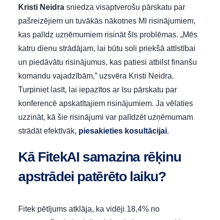
Kristi Neidra
sniedza visaptverošu pārskatu par
pašreizējiem un tuvākās nākotnes MI risinājumiem,
kas palīdz uzņēmumiem risināt šīs problēmas. „Mēs
katru dienu strādājam, lai būtu soli priekšā attīstībai
un piedāvātu risinājumus, kas patiesi atbilst finanšu
komandu vajadzībām,” uzsvēra Kristi Neidra.
Turpiniet lasīt, lai iepazītos ar īsu pārskatu par
konferencē apskatītajiem risinājumiem. Ja vēlaties
uzzināt, kā šie risinājumi var palīdzēt uzņēmumam
strādāt efektīvāk,
piesakieties kosultācijai
.
Kā FitekAI samazina rēķinu
apstrādei patērēto laiku?
Fitek pētījums atklāja, ka vidēji 18,4% no