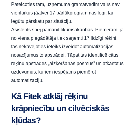
Pateicoties tam, uzņēmuma grāmatvedim vairs nav
vienlaikus jāatver 17 pārlūkprogrammas logi, lai
iegūtu pārskatu par situāciju.
Asistents spēj pamanīt likumsakarības. Piemēram, ja
no viena piegādātāja tiek saņemti 17 līdzīgi rēķini,
tas nekavējoties ieteiks izveidot automatizācijas
nosacījumus to apstrādei. Tāpat tas identificē citus
rēķinu apstrādes „aizķeršanās posmus” un atkārtotus
uzdevumus, kuriem iespējams piemērot
automatizāciju.
Kā Fitek atklāj rēķinu
krāpniecību un cilvēciskās
kļūdas?