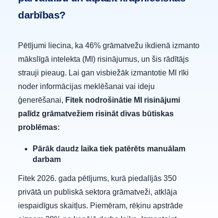
darbības?
Pētījumi liecina, ka 46% grāmatvežu ikdienā izmanto
mākslīgā intelekta (MI) risinājumus, un šis rādītājs
strauji pieaug. Lai gan visbiežāk izmantotie MI rīki
noder informācijas meklēšanai vai ideju
ģenerēšanai,
Fitek nodrošinātie MI risinājumi
palīdz grāmatvežiem risināt divas būtiskas
problēmas:
Pārāk daudz laika tiek patērēts manuālam
darbam
Fitek 2026. gada pētījums, kurā piedalījās 350
privātā un publiskā sektora grāmatveži, atklāja
iespaidīgus skaitļus. Piemēram, rēķinu apstrāde