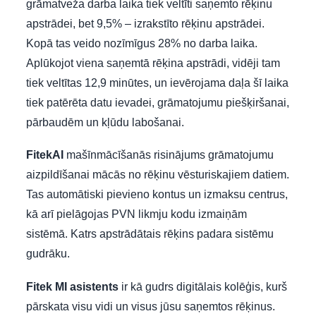
grāmatveža darba laika tiek veltīti saņemto rēķinu
apstrādei, bet 9,5% – izrakstīto rēķinu apstrādei.
Kopā tas veido nozīmīgus 28% no darba laika.
Aplūkojot viena saņemtā rēķina apstrādi, vidēji tam
tiek veltītas 12,9 minūtes, un ievērojama daļa šī laika
tiek patērēta datu ievadei, grāmatojumu piešķiršanai,
pārbaudēm un kļūdu labošanai.
FitekAI
mašīnmācīšanās risinājums grāmatojumu
aizpildīšanai mācās no rēķinu vēsturiskajiem datiem.
Tas automātiski pievieno kontus un izmaksu centrus,
kā arī pielāgojas PVN likmju kodu izmaiņām
sistēmā. Katrs apstrādātais rēķins padara sistēmu
gudrāku.
Fitek MI asistents
ir kā gudrs digitālais kolēģis, kurš
pārskata visu vidi un visus jūsu saņemtos rēķinus.