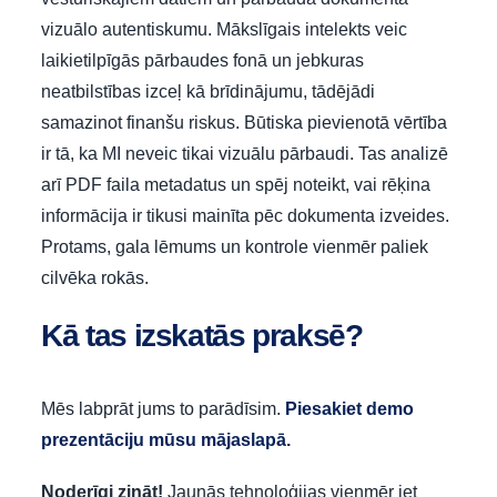
vizuālo autentiskumu. Mākslīgais intelekts veic
laikietilpīgās pārbaudes fonā un jebkuras
neatbilstības izceļ kā brīdinājumu, tādējādi
samazinot finanšu riskus. Būtiska pievienotā vērtība
ir tā, ka MI neveic tikai vizuālu pārbaudi. Tas analizē
arī PDF faila metadatus un spēj noteikt, vai rēķina
informācija ir tikusi mainīta pēc dokumenta izveides.
Protams, gala lēmums un kontrole vienmēr paliek
cilvēka rokās.
Kā tas izskatās praksē?
Mēs labprāt jums to parādīsim.
Piesakiet demo
prezentāciju mūsu mājaslapā.
Noderīgi zināt!
Jaunās tehnoloģijas vienmēr iet