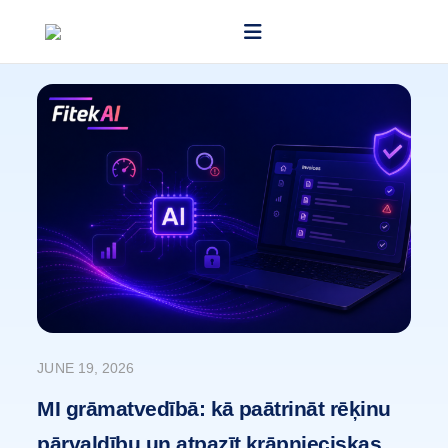
JUNE 19, 2026
MI grāmatvedībā: kā paātrināt rēķinu
pārvaldību un atpazīt krāpnieciskas