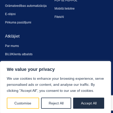
PDF uz PEPPOL
Grāmatvedības automatizācija
Mobilā lietotne
E-rēķini
FitekAI
Pirkuma pasūtījumi
Atklājiet
Par mums
BUJ/Klientu atbalsts
Sazinies ar mums
We value your privacy
Drošība un privātums
We use cookies to enhance your browsing experience, serve
personalised ads or content, and analyse our traffic. By
clicking "Accept All", you consent to our use of cookies.
Fitek © 2025. Visas tiesības aizsargātas.
Customise
Reject All
Accept All