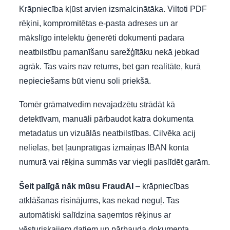
Krāpniecība kļūst arvien izsmalcinātāka. Viltoti PDF
rēķini, kompromitētas e-pasta adreses un ar
mākslīgo intelektu ģenerēti dokumenti padara
neatbilstību pamanīšanu sarežģītāku nekā jebkad
agrāk. Tas vairs nav retums, bet gan realitāte, kurā
nepieciešams būt vienu soli priekšā.
Tomēr grāmatvedim nevajadzētu strādāt kā
detektīvam, manuāli pārbaudot katra dokumenta
metadatus un vizuālās neatbilstības. Cilvēka acij
nelielas, bet ļaunprātīgas izmaiņas IBAN konta
numurā vai rēķina summās var viegli paslīdēt garām.
Šeit palīgā nāk mūsu FraudAI
– krāpniecības
atklāšanas risinājums, kas nekad neguļ. Tas
automātiski salīdzina saņemtos rēķinus ar
vēsturiskajiem datiem un pārbauda dokumenta