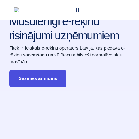
E-RĒĶINI
Mūsdienīgi e-rēķinu
risinājumi uzņēmumiem
Fitek ir lielākais e-rēķinu operators Latvijā, kas piedāvā e-
rēķinu saņemšanu un sūtīšanu atbilstoši normatīvo aktu
prasībām
Sazinies ar mums