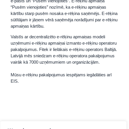
e-pasts un “Pusēm vienojoties”. E-rēķinu apmaiņā
“Pusēm vienojoties” nozīmē, ka e-rēķinu apmaiņas
kārtību starp pusēm nosaka e-rēķina saņēmējs. E-rēķina
sūtītājam ir jāņem vērā saņēmēja norādījumi par e-rēķinu
apmaiņas kārtību.
Valstīs ar decentralizēto e-rēķinu apmaiņas modeli
uzņēmumi e-rēķinu apmaiņai izmanto e-rēķinu operatoru
pakalpojumus. Fitek ir lielākais e-rēķinu operators Baltijā.
Latvijā mēs sniedzam e-rēķinu operatora pakalpojumus
vairāk kā 7000 uzņēmumiem un organizācijām.
Mūsu e-rēķinu pakalpojumus iespējams iegādāties arī
EIS.