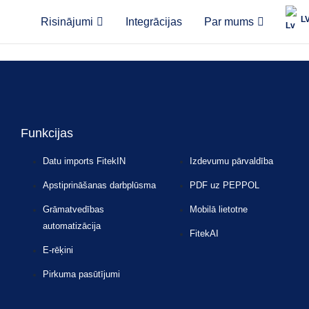
L
Risinājumi
Integrācijas
Par mums
tbalsta saņemto rēķinu apstrādes procesu, FitekIN platformas galvenās
skarne gan web, gan mobilajā aplikācijā.
Funkcijas
Datu imports FitekIN
Izdevumu pārvaldība
Apstiprināšanas darbplūsma
PDF uz PEPPOL
Grāmatvedības
Mobilā lietotne
automatizācija
FitekAI
E-rēķini
Pirkuma pasūtījumi