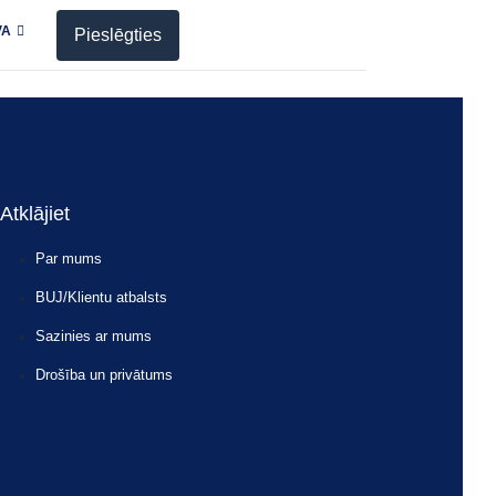
VA
Pieslēgties
 priekšrocības ir tās lietošanas ērtums,
Atklājiet
Par mums
BUJ/Klientu atbalsts
Sazinies ar mums
Drošība un privātums