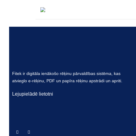
Lai gan dažas ERP sistēmas piedāvā funkcijas, kas a
visaptveroša funkcionalitāte un intuitīva lietotāju sa
Fitek ir digitāla ienākošo rēķinu pārvaldības sistēma, kas
atvieglo e-rēķinu, PDF un papīra rēķinu apstrādi un apriti.
Lejupielādē lietotni