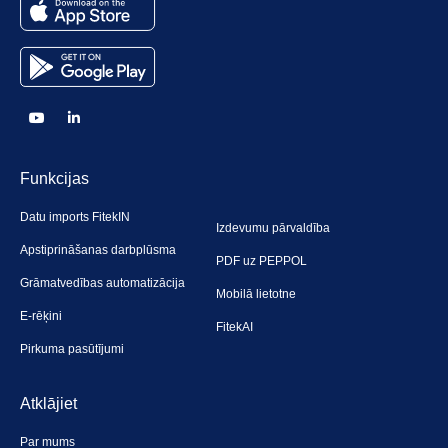
Funkcijas
Datu imports FitekIN
Izdevumu pārvaldība
Apstiprināšanas darbplūsma
PDF uz PEPPOL
Grāmatvedības automatizācija
Mobilā lietotne
E-rēķini
FitekAI
Pirkuma pasūtījumi
Atklājiet
Par mums