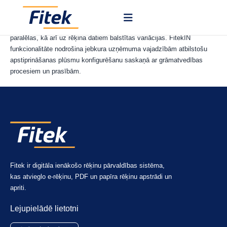
Apstiprināšanas darbplūsmas ir balstītas uz lietotāju lomām un ir
individuāli pielāgojamas, ļaujot izmantot visdažādāko secību,
paralēlas, kā arī uz rēķina datiem balstītas variācijas. FitekIN
funkcionalitāte nodrošina jebkura uzņēmuma vajadzībām atbilstošu
apstiprināšanas plūsmu konfigurēšanu saskaņā ar grāmatvedības
procesiem un prasībām.
Fitek ir digitāla ienākošo rēķinu pārvaldības sistēma,
kas atvieglo e-rēķinu, PDF un papīra rēķinu apstrādi un
apriti.
Lejupielādē lietotni