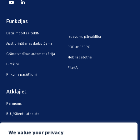
Funkcijas
Datu imports FitekIN
Izdevumu pārvaldība
Apstiprināšanas darbplūsma
PDF uz PEPPOL
Grāmatvedības automatizācija
Mobilā lietotne
E-rēķini
FitekAI
Pirkuma pasūtījumi
Atklājiet
Par mums
BUJ/Klientu atbalsts
Sazinies ar mums
We value your privacy
Drošība un privātums