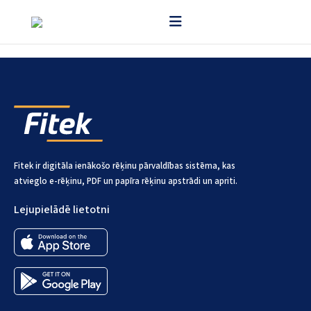
Fitek izmanto mākslīgo intelektu, lai nolasītu rēķinu datus – piegādātāju,
datumus, summas un rēķina rindu informāciju.
Fitek ir digitāla ienākošo rēķinu pārvaldības sistēma, kas
atvieglo e-rēķinu, PDF un papīra rēķinu apstrādi un apriti.
Lejupielādē lietotni