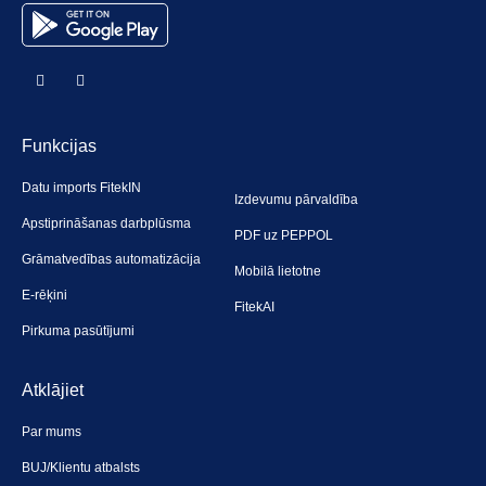
Funkcijas
Datu imports FitekIN
Izdevumu pārvaldība
Apstiprināšanas darbplūsma
PDF uz PEPPOL
Grāmatvedības automatizācija
Mobilā lietotne
E-rēķini
FitekAI
Pirkuma pasūtījumi
Atklājiet
Par mums
BUJ/Klientu atbalsts