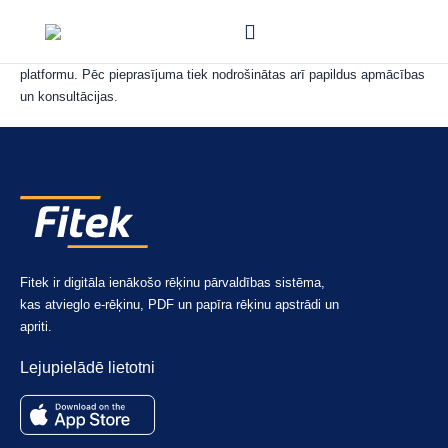
Mūsu lokālā klientu atbalsta komanda ir gatava operatīvi atbildēt uz
jūsu jautājumiem un palīdzēt jums ikdienas darbā ar FitekIN
platformu. Pēc pieprasījuma tiek nodrošinātas arī papildus apmācības
un konsultācijas.
Fitek ir digitāla ienākošo rēķinu pārvaldības sistēma,
kas atvieglo e-rēķinu, PDF un papīra rēķinu apstrādi un
apriti.
Lejupielādē lietotni