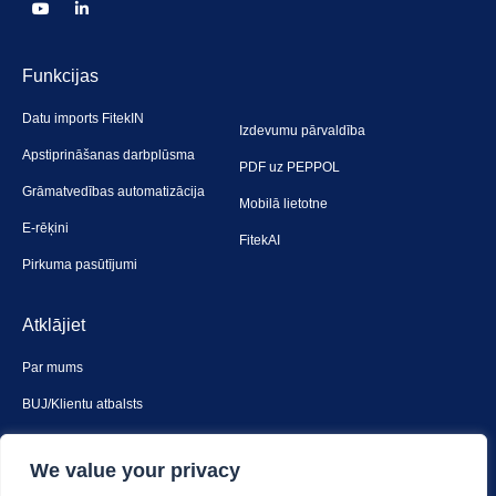
Funkcijas
Datu imports FitekIN
Izdevumu pārvaldība
Apstiprināšanas darbplūsma
PDF uz PEPPOL
Grāmatvedības automatizācija
Mobilā lietotne
E-rēķini
FitekAI
Pirkuma pasūtījumi
Atklājiet
Par mums
BUJ/Klientu atbalsts
Sazinies ar mums
We value your privacy
Drošība un privātums