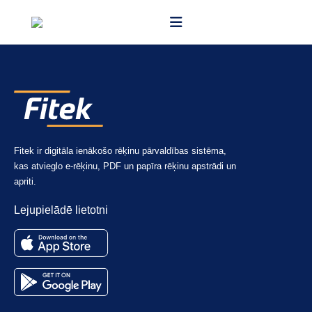
AWS (Amazon web services) Frankfurtē.
Fitek ir digitāla ienākošo rēķinu pārvaldības sistēma,
kas atvieglo e-rēķinu, PDF un papīra rēķinu apstrādi un
apriti.
Lejupielādē lietotni