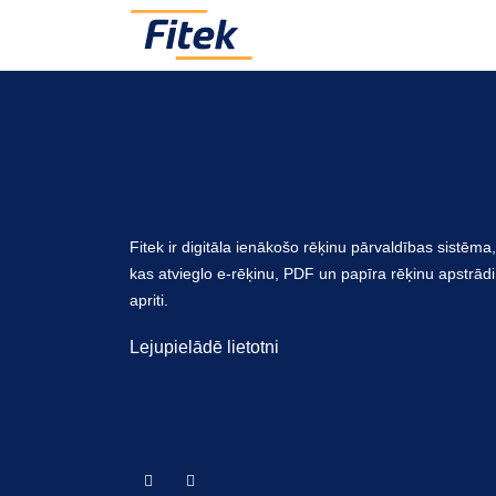
Mūsu platforma ir mākoņbalstīts risinājums un darb
Fitek ir digitāla ienākošo rēķinu pārvaldības sistēma,
kas atvieglo e-rēķinu, PDF un papīra rēķinu apstrādi
apriti.
Lejupielādē lietotni