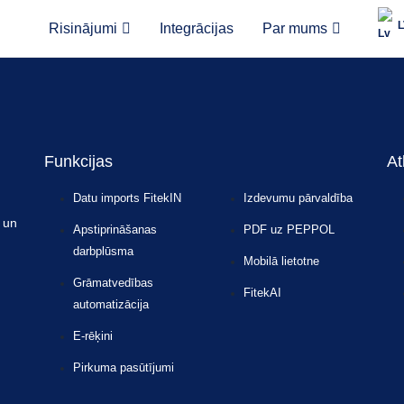
Risinājumi
Integrācijas
Par mums
ojas AWS.
Funkcijas
At
Datu imports FitekIN
Izdevumu pārvaldība
 un
Apstiprināšanas
PDF uz PEPPOL
darbplūsma
Mobilā lietotne
Grāmatvedības
FitekAI
automatizācija
E-rēķini
Pirkuma pasūtījumi