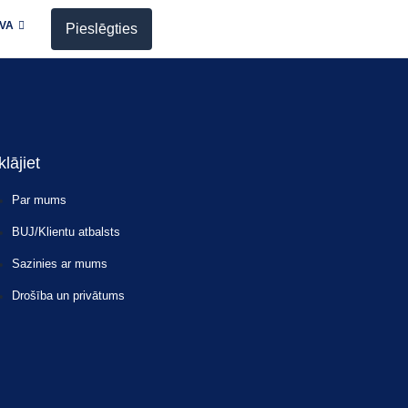
LVA
Pieslēgties
klājiet
Par mums
BUJ/Klientu atbalsts
Sazinies ar mums
Drošība un privātums