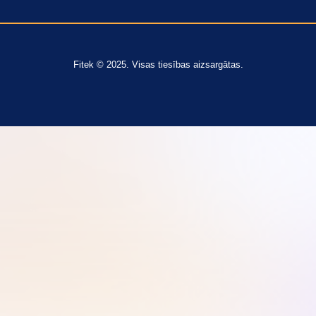
Fitek © 2025. Visas tiesības aizsargātas.