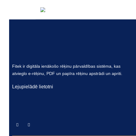
Jā, lietotāji, kuriem piešķirtas šādas tiesības var lab
Fitek ir digitāla ienākošo rēķinu pārvaldības sistēma, kas
atvieglo e-rēķinu, PDF un papīra rēķinu apstrādi un apriti.
Lejupielādē lietotni