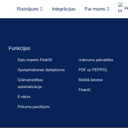
L
Risinājumi
Integrācijas
Par mums
ot visus nolasītos rēķina datus.
Funkcijas
Datu imports FitekIN
Izdevumu pārvaldība
Apstiprināšanas darbplūsma
PDF uz PEPPOL
Grāmatvedības
Mobilā lietotne
automatizācija
FitekAI
E-rēķini
Pirkuma pasūtījumi