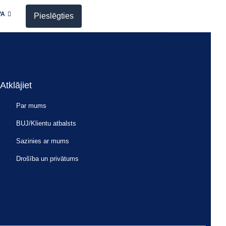
VA
Pieslēgties
Atklājiet
Par mums
BUJ/Klientu atbalsts
Sazinies ar mums
Drošība un privātums