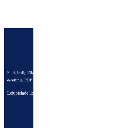
Mēs nodrošinām integrācijas ar lielāko daļu no populārā
Ja sarakstā neatradāt savu grāmatvedības sistēmu, sazinieti
Fitek ir digitāla ienākošo rēķinu pārvaldības sistēma, kas atvieglo
e-rēķinu, PDF un papīra rēķinu apstrādi un apriti.
Lejupielādē lietotni