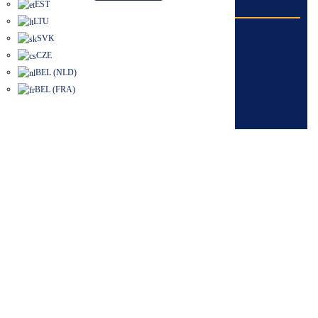
EST
LTU
SVK
CZE
BEL (NLD)
BEL (FRA)