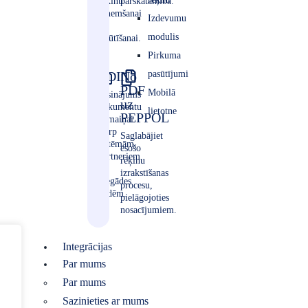
rēķinu
pārskatāmība.
saņemšanai
Izdevumu
un
modulis
izsūtīšanai.
Pirkuma
Fitek © 2025. Visas tiesības aizsargātas.
EDI
No
pasūtījumi
PDF
Mobilā
Risinājums
uz
dokumentu
lietotne
PEPPOL
apmaiņai
starp
Saglabājiet
sistēmām,
esošo
partneriem
rēķinu
un
izrakstīšanas
piegādes
procesu,
ķēdēm.
pielāgojoties
nosacījumiem.
Integrācijas
Par mums
Par mums
Sazinieties ar mums