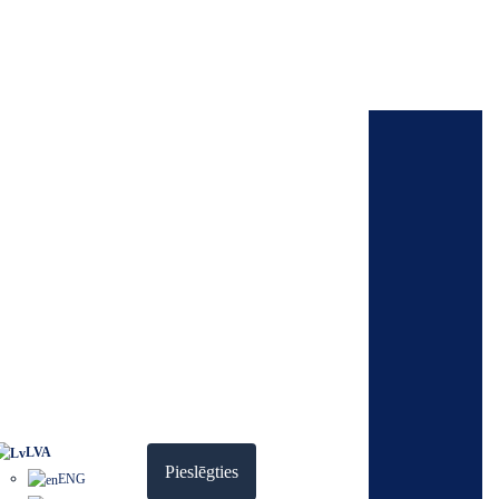
r jūsu IT vidi.
Atklājiet
Par mums
BUJ/Klientu atbalsts
Sazinies ar mums
Drošība un privātums
LVA
Pieslēgties
ENG