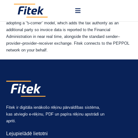
PEPPOL is a pan-European network for exchanging electronic
documents securely between businesses and authorities. Slovakia is
adopting a “5-corner” model, which adds the tax authority as an
additional party so invoice data is reported to the Financial
Administration in near real time, alongside the standard sender–
provider–provider–receiver exchange. Fitek connects to the PEPPOL
network on your behalf.
Fitek ir digitāla ienākošo rēķinu pārvaldības sistēma,
kas atvieglo e-rēķinu, PDF un papīra rēķinu apstrādi un
apriti.
Lejupielādē lietotni