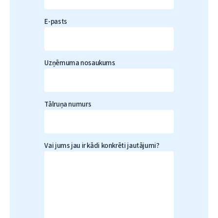
E-pasts
Uzņēmuma nosaukums
Tālruņa numurs
Vai jums jau ir kādi konkrēti jautājumi?