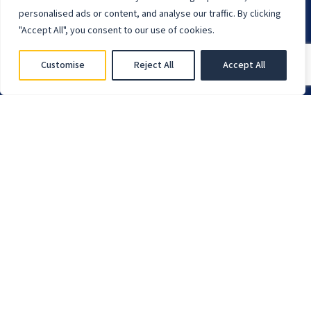
personalised ads or content, and analyse our traffic. By clicking
"Accept All", you consent to our use of cookies.
Fitek ir digitāla ienākošo rēķinu pārvaldības sistēma, kas
atvieglo e-rēķinu, PDF un papīra rēķinu apstrādi un apriti.
Customise
Reject All
Accept All
Lejupielādē lietotni
Funkcijas
Datu imports FitekIN
Izdevumu pārvaldība
Apstiprināšanas darbplūsma
PDF uz PEPPOL