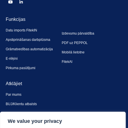
Funkcijas
Datu imports FitekIN
Izdevumu pārvaldība
Apstiprināšanas darbplūsma
PDF uz PEPPOL
Grāmatvedības automatizācija
Mobilā lietotne
E-rēķini
FitekAI
Pirkuma pasūtījumi
Atklājiet
Par mums
BUJ/Klientu atbalsts
Sazinies ar mums
We value your privacy
Drošība un privātums