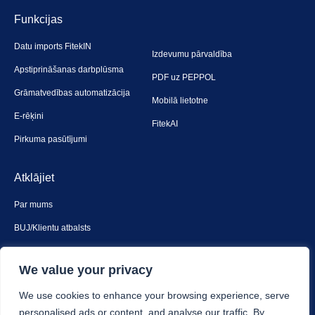
Funkcijas
Datu imports FitekIN
Izdevumu pārvaldība
Apstiprināšanas darbplūsma
PDF uz PEPPOL
Grāmatvedības automatizācija
Mobilā lietotne
E-rēķini
FitekAI
Pirkuma pasūtījumi
Atklājiet
Par mums
BUJ/Klientu atbalsts
Sazinies ar mums
We value your privacy
Drošība un privātums
We use cookies to enhance your browsing experience, serve
personalised ads or content, and analyse our traffic. By