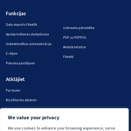
Funkcijas
Datu imports FitekIN
Izdevumu pārvaldība
Apstiprināšanas darbplūsma
PDF uz PEPPOL
Grāmatvedības automatizācija
Mobilā lietotne
E-rēķini
FitekAI
Pirkuma pasūtījumi
Atklājiet
Par mums
BUJ/Klientu atbalsts
Sazinies ar mums
We value your privacy
Drošība un privātums
We use cookies to enhance your browsing experience, serve