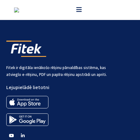
FitekIN platforma atbilst GDPR un ISO27001 prasībām.
Fitek ir digitāla ienākošo rēķinu pārvaldības sistēma, kas
atvieglo e-rēķinu, PDF un papīra rēķinu apstrādi un apriti.
Lejupielādē lietotni