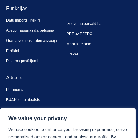
Funkcijas
Datu imports FitekIN
Izdevumu pārvaldība
Apstiprināšanas darbplūsma
PDF uz PEPPOL
Grāmatvedības automatizācija
Mobilā lietotne
E-rēķini
FitekAI
Pirkuma pasūtījumi
Atklājiet
Par mums
BUJ/Klientu atbalsts
Sazinies ar mums
We value your privacy
Drošība un privātums
We use cookies to enhance your browsing experience, serve
personalised ads or content, and analyse our traffic. By