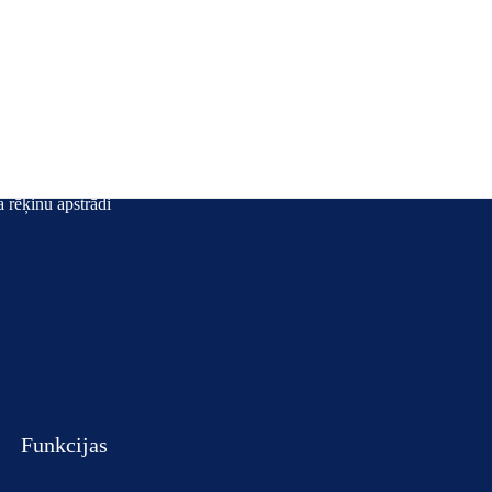
košo rēķinu
as atvieglo e-
 rēķinu apstrādi
Funkcijas