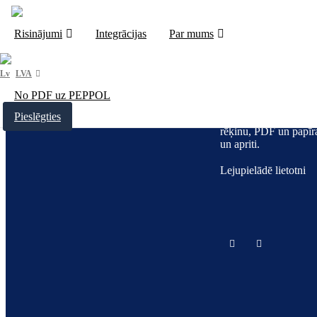
Risinājumi
Integrācijas
Par mums
LVA
No PDF uz PEPPOL
Fitek ir digitāla ienā
Pieslēgties
pārvaldības sistēma, k
rēķinu, PDF un papīra
un apriti.
Lejupielādē lietotni