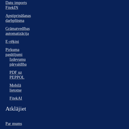
Datu imports
FitekIN
Apstiprināšanas
darbplūsma
Grāmatvedības
automatizācija
E-rēķini
Pirkuma
pasūtījumi
Izdevumu
pārvaldība
PDF uz
PEPPOL
Mobilā
lietotne
FitekAI
Atklājiet
Par mums