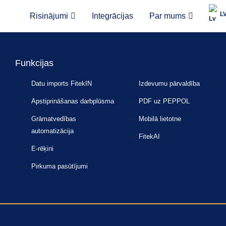
L
Risinājumi
Integrācijas
Par mums
Funkcijas
Datu imports FitekIN
Izdevumu pārvaldība
Apstiprināšanas darbplūsma
PDF uz PEPPOL
Grāmatvedības
Mobilā lietotne
automatizācija
FitekAI
E-rēķini
Pirkuma pasūtījumi