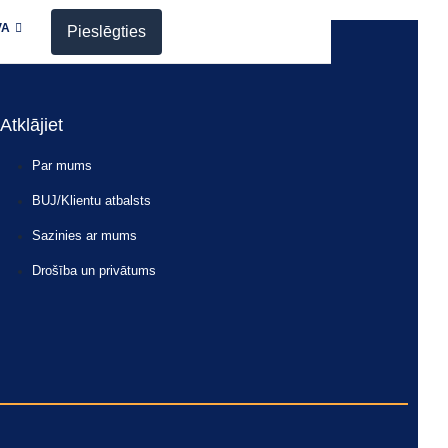
VA
Pieslēgties
Atklājiet
Par mums
BUJ/Klientu atbalsts
Sazinies ar mums
Drošība un privātums